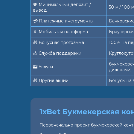
💸 Минимальный депозит /
50 ₽ / 100 ₽
вывод
💳 Платежные инструменты
Банковские
📱️ Мобильная платформа
Браузерная
🎁 Бонусная программа
100% на пер
📩 Служба поддержки
Круглосуточ
букмекерска
🎰 Услуги
дилерами)
🎁 Другие акции
Бонусы на 
1xBet Букмекерская ко
Первоначально проект букмекерской конто