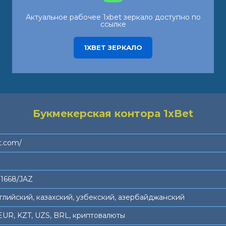
Актуальное рабочее 1xbet зеркало доступно по
ссылке
1XBET ЗЕРКАЛО
Букмекерская контора 1xBet
et.com/
 1668/JAZ
нглийский, казахский, узбекский, азербайджанский
EUR, KZT, UZS, BRL, криптовалюты