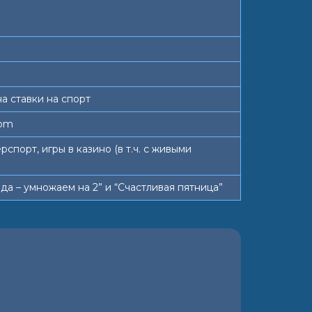
на ставки на спорт
com
спорт, игры в казино (в т.ч. с живыми
да – умножаем на 2” и “Счастливая пятница”