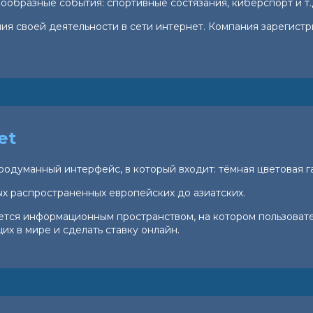
нообразные события: спортивные состязания, киберспорт и т.
ия своей деятельности в сети интернет. Компания зарегист
et
продуманный интерфейс, в который входит: тёмная цветовая 
мых распространенных европейских до азиатских.
яется информационным пространством, на котором пользова
х в мире и сделать ставку онлайн.